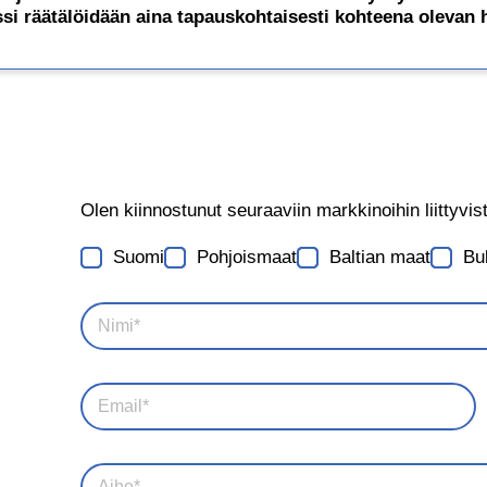
ssi räätälöidään aina tapauskohtaisesti kohteena olevan
Olen kiinnostunut seuraaviin markkinoihin liittyvist
Suomi
Pohjoismaat
Baltian maat
Bu
p
N
a
i
l
m
v
i
e
S
*
l
ä
*
u
h
i
k
s
A
ö
t