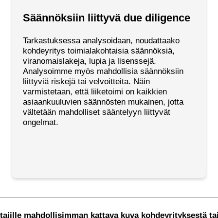
Säännöksiin liittyvä due diligence
Tarkastuksessa analysoidaan, noudattaako
kohdeyritys toimialakohtaisia säännöksiä,
viranomaislakeja, lupia ja lisenssejä.
Analysoimme myös mahdollisia säännöksiin
liittyviä riskejä tai velvoitteita. Näin
varmistetaan, että liiketoimi on kaikkien
asiaankuuluvien säännösten mukainen, jotta
vältetään mahdolliset sääntelyyn liittyvät
ongelmat.
 ostajille mahdollisimman kattava kuva kohdeyrityksestä t