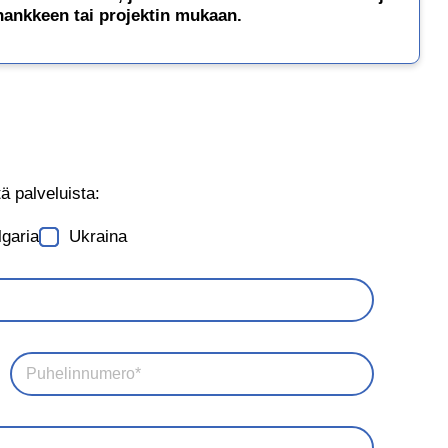
 hankkeen tai projektin mukaan.
ä palveluista:
lgaria
Ukraina
P
h
o
n
e