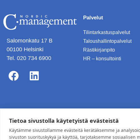
Palvelut
Tilintarkastuspalvelut
Salomonkatu 17 B
Taloushallintopalvelut
00100 Helsinki
Rästikirjanpito
Tel. 020 734 6900
HR – konsultointi
F
L
a
i
c
n
e
k
Copyright © 2026 Nordic C-Management | Toteutus Mediaspa
Tietoa sivustolla käytetyistä evästeistä
b
e
Käytämme sivustollamme evästeitä kerätäksemme ja analyso
o
d
sivuston suorituskykyä ja käyttöä, tarjotaksemme sosiaalisen 