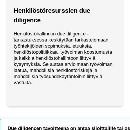
Henkilöstöresurssien due
diligence
Henkilöstöhallinnon due diligence -
tarkastuksessa keskitytään tarkastelemaan
työntekijöiden sopimuksia, etuuksia,
henkilöstöpolitiikkaa, työvoiman koostumusta
ja kaikkia henkilöstöhallintoon liittyviä
kysymyksiä. Se auttaa arvioimaan työvoiman
laatua, mahdollisia henkilöstöriskejä ja
mahdollisia työsuhdekäytäntöihin liittyviä
vastuita.
Due diligencen tavoitteena on antaa sijoittajille tai