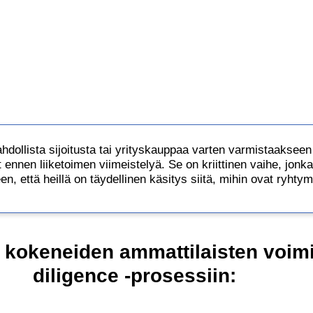
hdollista sijoitusta tai yrityskauppaa varten varmistaakseen k
nnen liiketoimen viimeistelyä. Se on kriittinen vaihe, jonka os
een, että heillä on täydellinen käsitys siitä, mihin ovat ryhty
kokeneiden ammattilaisten voimi
diligence -prosessiin: