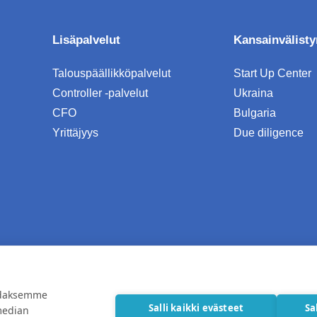
Lisäpalvelut
Kansainvälist
Talouspäällikköpalvelut
Start Up Center
Controller -palvelut
Ukraina
CFO
Bulgaria
Yrittäjyys
Due diligence
rk Oy
idaksemme
Salli kaikki evästeet
Sa
median