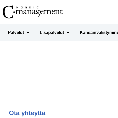
Siirry
sisältöön
Palvelut
Lisäpalvelut
Kansainvälistymin
Due diligence
Ota yhteyttä