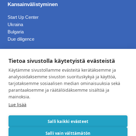
Kansainvälistyminen
Start Up Center
Ukraina
Bulgaria
Due diligence
Hinnasto
Tietoa sivustolla käytetyistä evästeistä
Käytämme sivustollamme evästeitä kerätäksemme ja
Blogi
analysoidaksemme sivuston suorituskykyä ja käyttöä,
tarjotaksemme sosiaalisen median ominaisuuksia sekä
Työpaikat
parantaaksemme ja räätälöidäksemme sisältöä ja
Meistä
mainoksia.
Lue lisää
Yhteystiedot
Tietosuojaseloste
Salli kaikki evästeet
Salli vain välttämätön
Copyright © 2026 Nordic C-Management | Toteutus