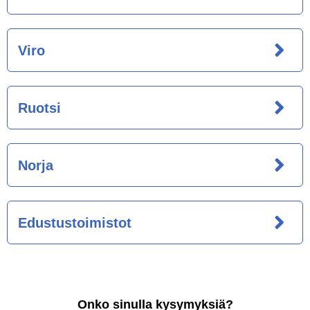
Viro
Ruotsi
Norja
Edustustoimistot
Onko sinulla kysymyksiä?