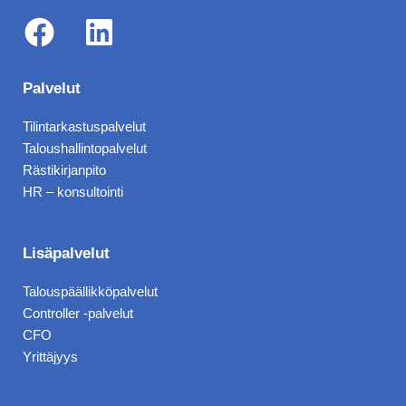
F
L
a
i
Palvelut
c
n
Tilintarkastuspalvelut
e
k
Taloushallintopalvelut
b
e
Rästikirjanpito
HR – konsultointi
o
d
o
i
k
n
Lisäpalvelut
Talouspäällikköpalvelut
Controller -palvelut
CFO
Yrittäjyys