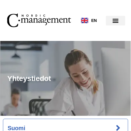
Siirry
sisältöön
EN
Yhteystiedot
Suomi