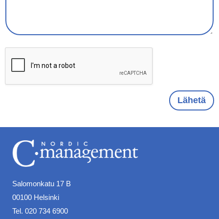
t
P
i
u
*
h
*
e
l
i
n
n
u
m
e
Lähetä
r
o
*
Salomonkatu 17 B
00100 Helsinki
Tel. 020 734 6900