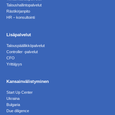
e
k
Taloushallintopalvelut
b
e
Rästikirjanpito
HR – konsultointi
o
d
o
i
k
n
Lisäpalvelut
Talouspäällikköpalvelut
Controller -palvelut
CFO
Yrittäjyys
Kansainvälistyminen
Start Up Center
Ukraina
Bulgaria
Due diligence