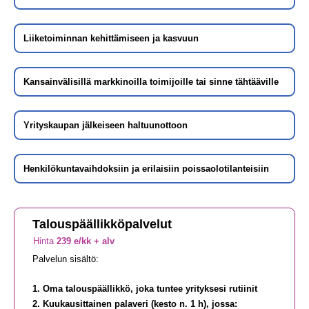
Liiketoiminnan kehittämiseen ja kasvuun
Kansainvälisillä markkinoilla toimijoille tai sinne tähtääville
Yrityskaupan jälkeiseen haltuunottoon
Henkilökuntavaihdoksiin ja erilaisiin poissaolotilanteisiin
Talouspäällikköpalvelut
Hinta
239 e/kk + alv
Palvelun sisältö:
1. Oma talouspäällikkö, joka tuntee yrityksesi rutiinit
2. Kuukausittainen palaveri (kesto n. 1 h), jossa: