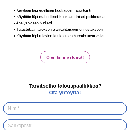
• Käydään läpi edellisen kuukauden raportointi
• Käydään läpi mahdolliset kuukausittaiset poikkeamat
• Analysoidaan budjetti
• Tutustutaan tuloksen ajankohtaiseen ennustukseen
• Käydään läpi tulevien kuukausien huomioitavat asiat
Olen kiinnostunut!
Tarvitsetko talouspäällikköä?
Ota yhteyttä!
N
i
m
i
S
*