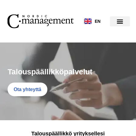
Siirry
sisältöön
EN
Talouspäällikköpalvelut
Ota yhteyttä
Talouspäällikkö yrityksellesi