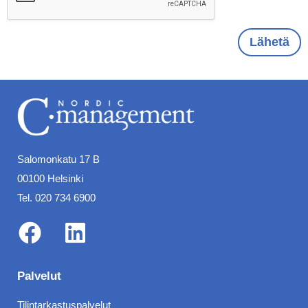
n
u
m
e
Lähetä
r
o
V
i
e
s
t
i
*
Salomonkatu 17 B
00100 Helsinki
Tel. 020 734 6900
F
L
a
i
Palvelut
c
n
Tilintarkastuspalvelut