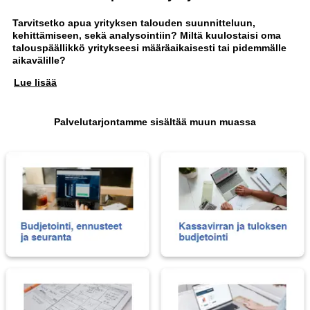
Tarvitsetko apua yrityksen talouden suunnitteluun,
kehittämiseen, sekä analysointiin? Miltä kuulostaisi oma
talouspäällikkö yritykseesi määräaikaisesti tai pidemmälle
aikavälille?
Lue lisää
Palvelutarjontamme sisältää muun muassa