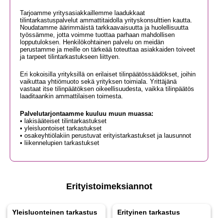
Tarjoamme yritysasiakkaillemme laadukkaat
tilintarkastuspalvelut ammattitaidolla yrityskonsulttien kautta.
Noudatamme äärimmäistä tarkkaavaisuutta ja huolellisuutta
työssämme, jotta voimme tuottaa parhaan mahdollisen
lopputuloksen. Henkilökohtainen palvelu on meidän
perustamme ja meille on tärkeää toteuttaa asiakkaiden toiveet
ja tarpeet tilintarkastukseen liittyen.
Eri kokoisilla yrityksillä on erilaiset tilinpäätössäädökset, joihin
vaikuttaa yhtiömuoto sekä yrityksen toimiala. Yrittäjänä
vastaat itse tilinpäätöksen oikeellisuudesta, vaikka tilinpäätös
laaditaankin ammattilaisen toimesta.
Palvelutarjontaamme kuuluu muun muassa:
• lakisääteiset tilintarkastukset
• yleisluontoiset tarkastukset
• osakeyhtiölakiin perustuvat erityistarkastukset ja lausunnot
• liikennelupien tarkastukset
Erityistoimeksiannot
Yleisluonteinen tarkastus
Erityinen tarkastus