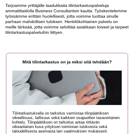
Tarjoamme yrittäjälle laadukkaita tilintarkastuspalveluja
ammattitaidolla Business Consultantsin kautta. Työskentelemme
työssämme erittäin huolellisesti, jotta voimme tuottaa sinulle
parhaan mahdollisen tuloksen. Henkilökohtainen palvelu on
meille tärkeää, jotta voimme selvittää asiakkaan toiveet ja tarpeet
tilintarkastuspalveluihin liittyen.
Mitä tilintarkastus on ja miksi sitä tehdään?
Tilintarkastuksella on tarkoitus varmistaa tilinpäätöksen
oikeellisuus, laillisuus sekä kaikkien osapuolten tasavertainen
kohtelu. Tilinpäätöksen on tarkoitus antaa riittävän
oikeanlainen kuva yrityksen toiminnan tuloksesta sekä
taloudellisesta asemasta lain vaatimuksien mukaisesti.