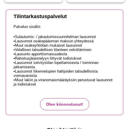
Tilintarkastuspalvelut
Palvelun sisältö:
•Sulautumis- / jakautumissuunnitelman lausunnot
•Lausunnot osakepääoman maksun yhteydessä
•Muut osakeyhtiölain mukaiset lausunnot
•Velallisen taloudellisen tilanteen selvittäminen
•Lausunto apporttiomaisuudesta
•Rahoitusjärjestelyyn liittyvät todistukset
•Lausunnot selvitystilan lopettamisesta / toiminnan
jatkamisesta
•Lausunnot liikennelupien haltijoiden taloudellisista
voimavaroista
•Muut lakiin ja viranomaismääräyksiin perustuvat lausunnot
ja todistukset
Olen kiinnostunut!