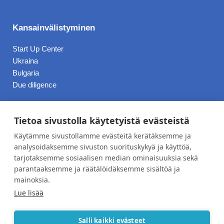
Kansainvälistyminen
Start Up Center
Ukraina
Bulgaria
Due diligence
Hinnasto
Tietoa sivustolla käytetyistä evästeistä
Käytämme sivustollamme evästeitä kerätäksemme ja
Blogi
analysoidaksemme sivuston suorituskykyä ja käyttöä,
tarjotaksemme sosiaalisen median ominaisuuksia sekä
Työpaikat
parantaaksemme ja räätälöidäksemme sisältöä ja
Meistä
mainoksia.
Lue lisää
Yhteystiedot
Tietosuojaseloste
Salli kaikki evästeet