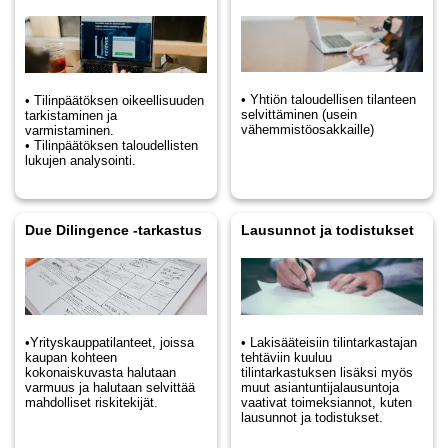
• Yhtiön taloudellisen tilanteen
• Tilinpäätöksen oikeellisuuden
selvittäminen (usein
tarkistaminen ja
vähemmistöosakkaille)
varmistaminen.
• Tilinpäätöksen taloudellisten
lukujen analysointi.
Due Dilingence -tarkastus
Lausunnot ja todistukset
• Lakisääteisiin tilintarkastajan
•Yrityskauppatilanteet, joissa
tehtäviin kuuluu
kaupan kohteen
tilintarkastuksen lisäksi myös
kokonaiskuvasta halutaan
muut asiantuntijalausuntoja
varmuus ja halutaan selvittää
vaativat toimeksiannot, kuten
mahdolliset riskitekijät.
lausunnot ja todistukset.