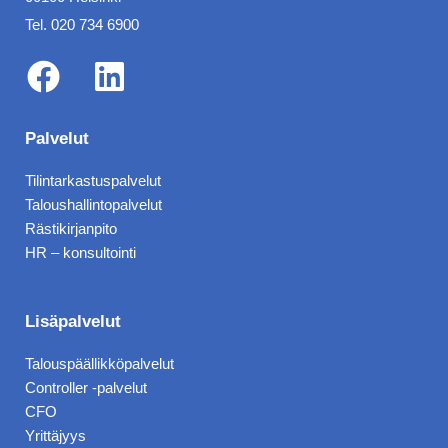
Tel. 020 734 6900
F
L
a
i
Palvelut
c
n
Tilintarkastuspalvelut
e
k
Taloushallintopalvelut
b
e
Rästikirjanpito
HR – konsultointi
o
d
o
i
k
n
Lisäpalvelut
Talouspäällikköpalvelut
Controller -palvelut
CFO
Yrittäjyys