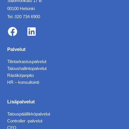
Salomonkatu 17 B
00100 Helsinki
Tel. 020 734 6900
F
L
a
i
Palvelut
c
n
Tilintarkastuspalvelut
e
k
Taloushallintopalvelut
b
e
Rästikirjanpito
HR – konsultointi
o
d
o
i
k
n
Lisäpalvelut
Talouspäällikköpalvelut
Controller -palvelut
CFO