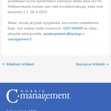
sovelletaan tuona ajankohtana voimassa ollutta lakia (10 %).
Nollaverokanta koskee vain niitä ennakkomaksuja, jotka ovat
kertyneet 1.1.-30-4-2023.
Mikäli, sinulla jäi jotain kysyttävää, kerromme mielellämme
lisää. Voit soittaa meille numeroon:
0207346900
tai ottaa
yhteyttä sähköpostilla:
asiakaspalvelu@backup.c-
management.fi
←
Edellinen Artikkeli
Seuraava Artikkeli
→