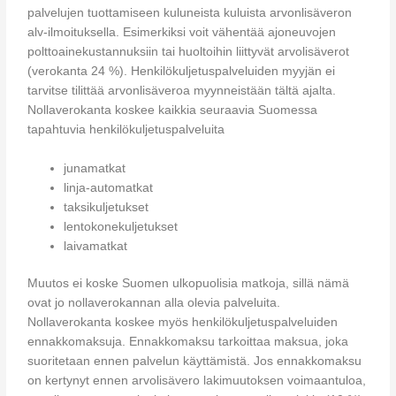
palvelujen tuottamiseen kuluneista kuluista arvonlisäveron
alv-ilmoituksella. Esimerkiksi voit vähentää ajoneuvojen
polttoainekustannuksiin tai huoltoihin liittyvät arvolisäverot
(verokanta 24 %). Henkilökuljetuspalveluiden myyjän ei
tarvitse tilittää arvonlisäveroa myynneistään tältä ajalta.
Nollaverokanta koskee kaikkia seuraavia Suomessa
tapahtuvia henkilökuljetuspalveluita
junamatkat
linja-automatkat
taksikuljetukset
lentokonekuljetukset
laivamatkat
Muutos ei koske Suomen ulkopuolisia matkoja, sillä nämä
ovat jo nollaverokannan alla olevia palveluita.
Nollaverokanta koskee myös henkilökuljetuspalveluiden
ennakkomaksuja. Ennakkomaksu tarkoittaa maksua, joka
suoritetaan ennen palvelun käyttämistä. Jos ennakkomaksu
on kertynyt ennen arvolisävero lakimuutoksen voimaantuloa,