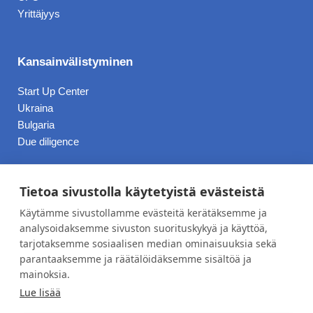
Yrittäjyys
Kansainvälistyminen
Start Up Center
Ukraina
Bulgaria
Due diligence
Hinnasto
Tietoa sivustolla käytetyistä evästeistä
Käytämme sivustollamme evästeitä kerätäksemme ja
Blogi
analysoidaksemme sivuston suorituskykyä ja käyttöä,
tarjotaksemme sosiaalisen median ominaisuuksia sekä
Työpaikat
parantaaksemme ja räätälöidäksemme sisältöä ja
Meistä
mainoksia.
Lue lisää
Yhteystiedot