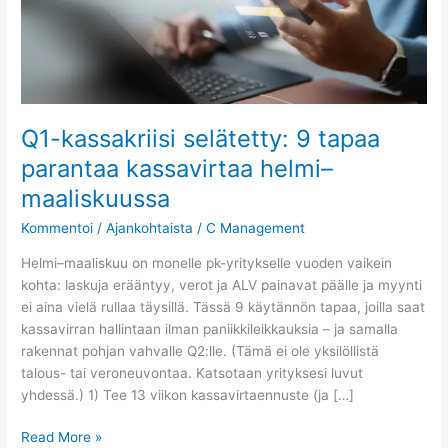
kassavirtaa
helmi–
maaliskuussa
Q1-kassakriisi selätetty: 9 tapaa
parantaa kassavirtaa helmi–
maaliskuussa
Kommentoi
/
Ajankohtaista
/
C Management
Helmi–maaliskuu on monelle pk-yritykselle vuoden vaikein
kohta: laskuja erääntyy, verot ja ALV painavat päälle ja myynti
ei aina vielä rullaa täysillä. Tässä 9 käytännön tapaa, joilla saat
kassavirran hallintaan ilman paniikkileikkauksia – ja samalla
rakennat pohjan vahvalle Q2:lle. (Tämä ei ole yksilöllistä
talous- tai veroneuvontaa. Katsotaan yrityksesi luvut
yhdessä.) 1) Tee 13 viikon kassavirtaennuste (ja […]
Read More »