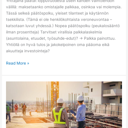
Yrittäjänä päätät loppuvuodesta usein kahden vaihtoehdon
välillä: maksetaanko omistajalle palkkaa, osinkoa vai molempia.
Tässä selkeä päätöspolku, yleiset tilanteet ja käytännön
tsekkilista. (Tämä ei ole henkilökohtaista veroneuvontaa –
katsotaan luvut yhdessä.) Nopea päätöspolku (peukalosääntö
ilman prosentteja) Tarvitset virallisia palkkalaskelmia
(asuntolaina, etuudet, työsuhde-edut)? → Palkka painottuu.
Yhtiöllä on hyvä tulos ja jakokelpoinen oma pääoma eikä
akuutteja investointeja?
Read More »
Työnantajamaksut
vuonna
2023