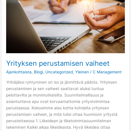
Yrityksen perustamisen vaiheet
Ajankohtaista
,
Blogi
,
Uncategorized
,
Yleinen
/
C Management
Yrittäjäksi ryhtyminen on iso ja jännittävä päätös. Yrityksen
perustaminen ja sen vaiheet saattavat aluksi tuntua
pelottavilta ja monimutkaisilta. Suunnitelmallisuus ja
asiantunteva apu ovat korvaamattomia yritystoimintaa
perustaessa. Kokosimme alas kohta kohdalta yrityksen
perustamisen vaiheet, ja mitä tulisi ottaa huomioon yritystä
perustettaessa 1. Liikeidean ja liiketoimintasuunnitelman
tekeminen Kaikki alkaa liikeideasta. Hyvä liikeidea ottaa