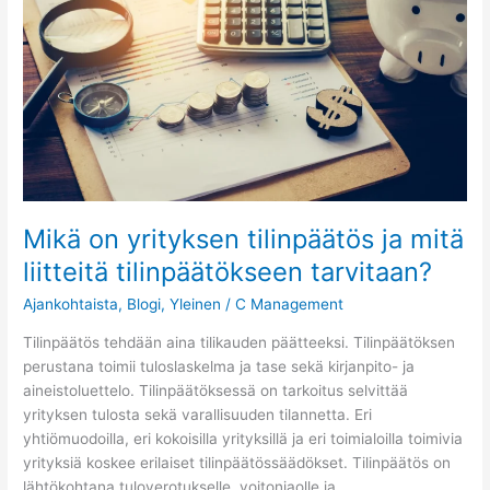
ja
mitä
liitteitä
tilinpäätökseen
tarvitaan?
Mikä on yrityksen tilinpäätös ja mitä
liitteitä tilinpäätökseen tarvitaan?
Ajankohtaista
,
Blogi
,
Yleinen
/
C Management
Tilinpäätös tehdään aina tilikauden päätteeksi. Tilinpäätöksen
perustana toimii tuloslaskelma ja tase sekä kirjanpito- ja
aineistoluettelo. Tilinpäätöksessä on tarkoitus selvittää
yrityksen tulosta sekä varallisuuden tilannetta. Eri
yhtiömuodoilla, eri kokoisilla yrityksillä ja eri toimialoilla toimivia
yrityksiä koskee erilaiset tilinpäätössäädökset. Tilinpäätös on
lähtökohtana tuloverotukselle, voitonjaolle ja