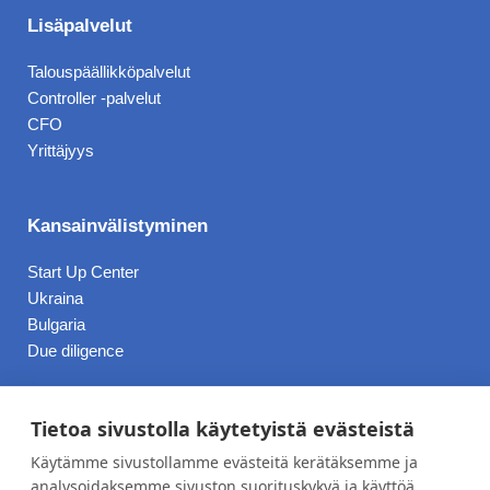
o
i
k
n
Lisäpalvelut
Talouspäällikköpalvelut
Controller -palvelut
CFO
Yrittäjyys
Kansainvälistyminen
Start Up Center
Ukraina
Bulgaria
Due diligence
Hinnasto
Tietoa sivustolla käytetyistä evästeistä
Käytämme sivustollamme evästeitä kerätäksemme ja
Blogi
analysoidaksemme sivuston suorituskykyä ja käyttöä,