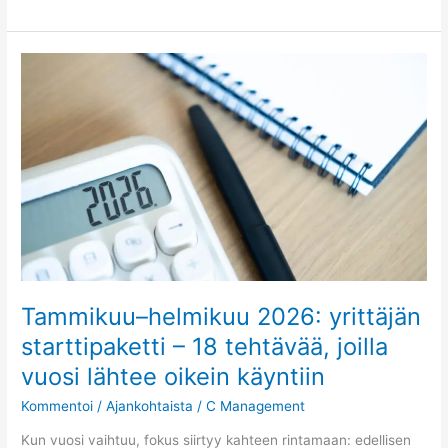
Tammikuu–
helmikuu
2026:
yrittäjän
starttipaketti
–
18
tehtävää,
joilla
vuosi
lähtee
oikein
Tammikuu–helmikuu 2026: yrittäjän
käyntiin
starttipaketti – 18 tehtävää, joilla
vuosi lähtee oikein käyntiin
Kommentoi
/
Ajankohtaista
/
C Management
Kun vuosi vaihtuu, fokus siirtyy kahteen rintamaan: edellisen