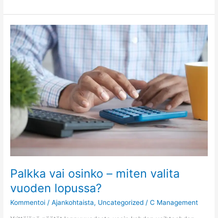
Palkka
vai
osinko
–
miten
valita
vuoden
lopussa?
Palkka vai osinko – miten valita
vuoden lopussa?
Kommentoi
/
Ajankohtaista
,
Uncategorized
/
C Management