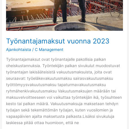
Työnantajamaksut vuonna 2023
Ajankohtaista
/
C Management
Työnantajamaksut ovat työnantajalle pakollisia palkan
oheiskustannuksia. Työntekijän palkan sivukulut muodostuvat
työnantajan lakisääteisistä vakuutusmaksuista, joita ovat
seuraavat: työeläkevakuutusmaksu sairasvakuutusmaksu
työttömyysvakuutusmaksu tapaturmavakuutusmaksu
ryhmähenkivakuutusmaksu Vakuutusmaksujen määrään tai
maksuvelvoitteeseen voi vaikuttaa työntekijän ikä, työsuhteen
kesto tai palkan määrä. Vakuutusmaksuja maksetaan tehdyn
työajan sekä tekemättömän työajan, kuten vuosilomien ja
vapaapäivien ajalta maksetusta palkasta.Lisäksi sivukuluja
laskiessa pitää ottaa huomioon, että ne