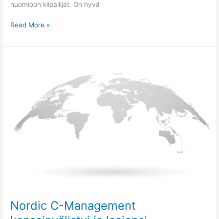
huomioon kilpailijat. On hyvä
Read More »
Nordic
C-
Management
kansainvälistyi
ja
laajensi
toimintaansa
Suomessa
Nordic C-Management