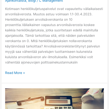
Ajankohtaista
,
Blogi
/
C Management
Kotimaan henkilökuljetuspalvelut ovat vapautettu väliaikaisesti
arvonlisäverosta. Muutos astuu voimaan 1.1-30.4.2023.
Henkilökuljetuksen arvolisäverokanta on 10
prosenttia.Väliaikainen vapautus arvonlisäverosta koskee
kaikkia henkilökuljetuksia, jotka suoritetaan edellä mainitulla
ajanjaksolla. Tämä tarkoittaa sitä, että näiden palveluiden
verokanta on 0. Mitä henkilökuljetuksien nollaverokanta
käytännössä tarkoittaa? Arvolisäverorekisteröitynyt palvelun
myyjä saa vähentää palvelujen tuottamiseen kuluneista
kuluista arvonlisäveron alv-ilmoituksella. Esimerkiksi voit
vähentää ajoneuvojen polttoainekustannuksiin
Read More »
Mikä
on
yrityksen
tilinpäätös