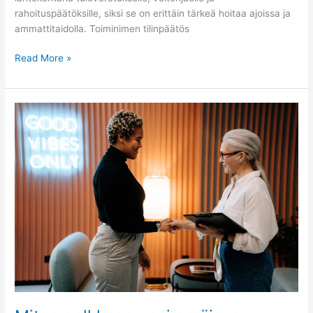
rahoituspäätöksille, siksi se on erittäin tärkeä hoitaa ajoissa ja
ammattitaidolla. Toiminimen tilinpäätös
Read More »
Miten
palkkaan
ensimmäisen
työntekijän?