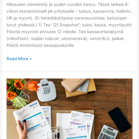
tilikauden viimeistely ja uuden vuoden kasvu. Tässä selkeä 8-
viikon etenemismalli pk-yritykselle – talous, kassavirta, hallinto,
HR ja myynti. (Ei henkilökohtaista veroneuvontaa; katsotaan
luvut yhdessä.) 1) Tee “Q1 Snapshot”: tulos, kassa, myyntiputki
Päivitä myynnin ennuste 12 viikolle. Tee kassavirtanäkymä
(viikoittain): sisään tulevat, ulosmenevät, verot/ALV, palkat.
Päätä minimitasot kassapuskurille
Read More »
Yrittäjän
vuodenvaihteen
talous-
checklist
–
12
kohtaa