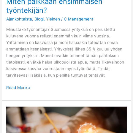
Miten palkkaan ensimmäisen
työntekijän?
Ajankohtaista
,
Blogi
,
Yleinen
/
C Management
Minustako työnantaja? Suomessa yrityksiä on perustettu
kuluvana vuonna reilusti enemmän kuin viime vuosina.
Yrittäminen on kasvussa ja moni haluaakin toteuttaa omaa
ammattiaan itsenäisesti. Yrityksistä lähes 35 % kuuluu yhden
hengen yrityksiin. Monet ovatkin tehneet tämän päätöksen
tietoisesti, eivätkä halua ulkopuolista apua, mutta liikevaihdon
kasvaessa kasvaa vuorostaan myös työmäärä. Tiedät
tarvitsevasi lisäkäsiä, kun pieniltä tuntuvat tehtävät
Read More »
Yrityksen
perustamisen
vaiheet