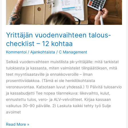
Yrittäjän vuodenvaihteen talous-
checklist – 12 kohtaa
Kommentoi
/
Ajankohtaista
/
C Management
Selkeä vuoden­vaihteen muistilista pk-yrittäjälle: mitä tarkistat
tuloksesta ja kassasta, miten valmistelet tilinpäätöksen, mitä
teet myyntisaataville ja ennakkoveroille – ilman
prosenttiviidakkoa. (Tämä ei ole henkilökohtaista
veroneuvontaa. Katsotaan luvut yhdessä.) 1) Päivitä tulosarvio
ja kassabudjetti Tee nopea tilannekuva: liikevaihto, kulut,
ennustettu tulos, vero- ja ALV-velvoitteet. Kirjaa kassaan
vaikutus 30–90 päivälle. 2) Laskuta kaikki tehty työ Sulje
avoimet
Read More »