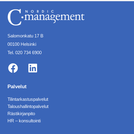
Salomonkatu 17 B
00100 Helsinki
Tel. 020 734 6900
F
L
a
i
Palvelut
c
n
Tilintarkastuspalvelut
e
k
Taloushallintopalvelut
b
e
Rästikirjanpito
HR – konsultointi
o
d