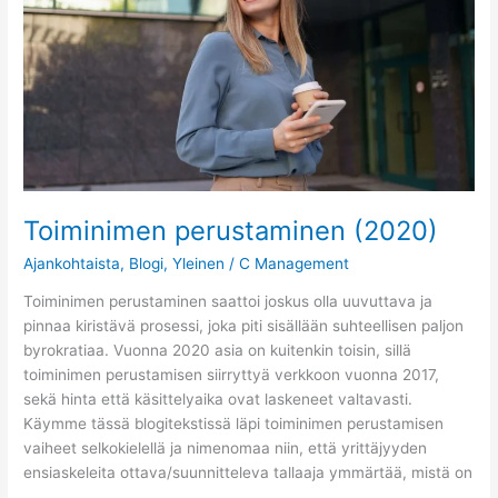
Toiminimen perustaminen (2020)
Ajankohtaista
,
Blogi
,
Yleinen
/
C Management
Toiminimen perustaminen saattoi joskus olla uuvuttava ja
pinnaa kiristävä prosessi, joka piti sisällään suhteellisen paljon
byrokratiaa. Vuonna 2020 asia on kuitenkin toisin, sillä
toiminimen perustamisen siirryttyä verkkoon vuonna 2017,
sekä hinta että käsittelyaika ovat laskeneet valtavasti.
Käymme tässä blogitekstissä läpi toiminimen perustamisen
vaiheet selkokielellä ja nimenomaa niin, että yrittäjyyden
ensiaskeleita ottava/suunnitteleva tallaaja ymmärtää, mistä on