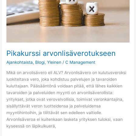
Pikakurssi arvonlisäverotukseen
Ajankohtaista
,
Blogi
,
Yleinen
/
C Management
Mikä on arvolisävero eli ALV? Arvonlisävero on kulutusveroksi
luokiteltava vero, joka kohdistuu palvelujen ja tavaroiden
kuluttajaan. Pääsääntönä voidaan pitää, että lähes kaikkien
tavaroiden ja palveluiden myynti on arvonlisäverollista:
yritykset, jotka ovat verovelvollisia, toimivat veronkantajina,
sisällyttävät veron tuotteidensa ja palveluidensa
myyntihintoihin, ja tilittävät sen edelleen valtiolle.
Arvonlisäveroa ei kuitenkaan lasketa yrityksen tuloksi, vaan
kyseessä on läpikulkuerä,