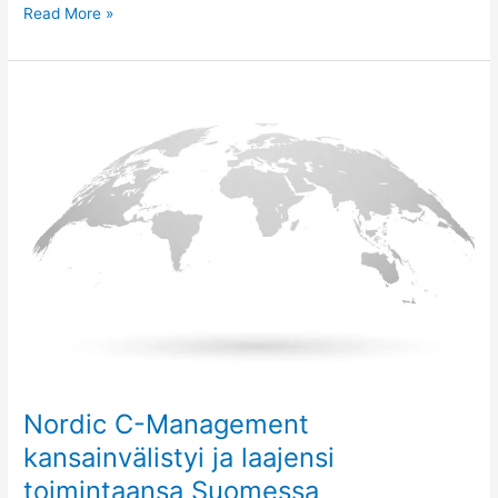
Read More »
Nordic
C-
Management
kansainvälistyi
ja
laajensi
toimintaansa
Suomessa
Nordic C-Management
kansainvälistyi ja laajensi
toimintaansa Suomessa