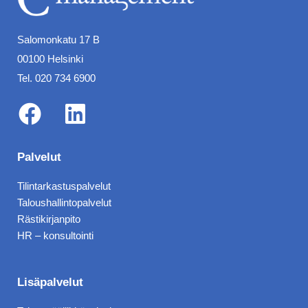
Salomonkatu 17 B
00100 Helsinki
Tel. 020 734 6900
F
L
a
i
Palvelut
c
n
Tilintarkastuspalvelut
e
k
Taloushallintopalvelut
b
e
Rästikirjanpito
HR – konsultointi
o
d
o
i
k
n
Lisäpalvelut