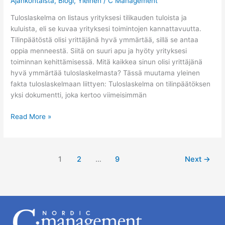
Ajankohtaista
,
Blogi
,
Yleinen
/
C Management
Tuloslaskelma on listaus yrityksesi tilikauden tuloista ja
kuluista, eli se kuvaa yrityksesi toimintojen kannattavuutta.
Tilinpäätöstä olisi yrittäjänä hyvä ymmärtää, sillä se antaa
oppia menneestä. Siitä on suuri apu ja hyöty yrityksesi
toiminnan kehittämisessä. Mitä kaikkea sinun olisi yrittäjänä
hyvä ymmärtää tuloslaskelmasta? Tässä muutama yleinen
fakta tuloslaskelmaan liittyen: Tuloslaskelma on tilinpäätöksen
yksi dokumentti, joka kertoo viimeisimmän
Read More »
1
2
…
9
Next
→