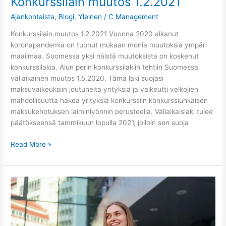
Konkurssilain muutos 1.2.2021
Ajankohtaista
,
Blogi
,
Yleinen
/
C Management
Konkurssilain muutos 1.2.2021 Vuonna 2020 alkanut
koronapandemia on tuonut mukaan monia muutoksia ympäri
maailmaa. Suomessa yksi näistä muutoksista on koskenut
konkurssilakia. Alun perin konkurssilakiin tehtiin Suomessa
väliaikainen muutos 1.5.2020. Tämä laki suojasi
maksuvaikeuksiin joutuneita yrityksiä ja vaikeutti velkojien
mahdollisuutta hakea yrityksiä konkurssiin konkurssiuhkaisen
maksukehotuksen laiminlyönnin perusteella. Väliaikaislaki tulee
päätökseensä tammikuun lopulla 2021, jolloin sen suoja
Read More »
Toiminimen
perustaminen
(2020)