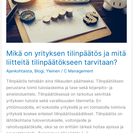
liitteitä
tilinpäätökseen
tarvitaan?
Mikä on yrityksen tilinpäätös ja mitä
liitteitä tilinpäätökseen tarvitaan?
Ajankohtaista
,
Blogi
,
Yleinen
/
C Management
Tilinpäätös tehdään aina tilikauden päätteeksi. Tilinpäätöksen
perustana toimii tuloslaskelma ja tase sekä kirjanpito- ja
aineistoluettelo. Tilinpäätöksessä on tarkoitus selvittää
yrityksen tulosta sekä varallisuuden tilannetta. Eri
yhtiömuodoilla, eri kokoisilla yrityksillä ja eri toimialoilla toimivia
yrityksiä koskee erilaiset tilinpäätössäädökset. Tilinpäätös on
lähtökohtana tuloverotukselle, voitonjaolle ja
rahoituspäätöksille, siksi se on erittäin tärkeä hoitaa ajoissa ja