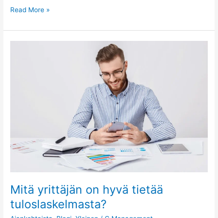
Read More »
Mitä
yrittäjän
on
hyvä
tietää
tuloslaskelmasta?
Mitä yrittäjän on hyvä tietää
tuloslaskelmasta?