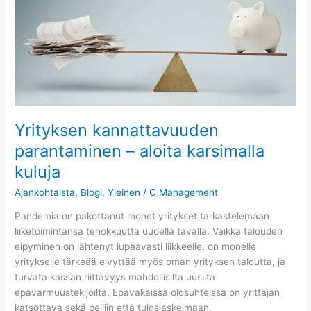
karsimalla
kuluja
Yrityksen kannattavuuden
parantaminen – aloita karsimalla
kuluja
Ajankohtaista
,
Blogi
,
Yleinen
/
C Management
Pandemia on pakottanut monet yritykset tarkastelemaan
liiketoimintansa tehokkuutta uudella tavalla. Vaikka talouden
elpyminen on lähtenyt lupaavasti liikkeelle, on monelle
yritykselle tärkeää elvyttää myös oman yrityksen taloutta, ja
turvata kassan riittävyys mahdollisilta uusilta
epävarmuustekijöiltä. Epävakaissa olosuhteissa on yrittäjän
katsottava sekä peiliin että tuloslaskelmaan.