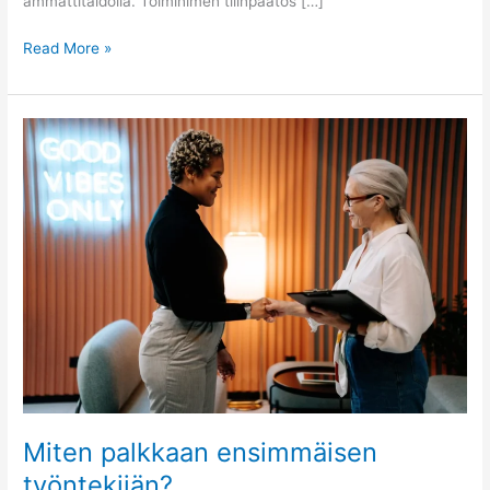
ammattitaidolla. Toiminimen tilinpäätös […]
Read More »
Miten
palkkaan
ensimmäisen
työntekijän?
Miten palkkaan ensimmäisen
työntekijän?