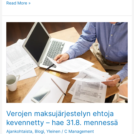
Read More »
Verojen
maksujärjestelyn
ehtoja
kevennetty
–
hae
31.8.
mennessä
Verojen maksujärjestelyn ehtoja
kevennetty – hae 31.8. mennessä
Ajankohtaista
,
Blogi
,
Yleinen
/
C Management