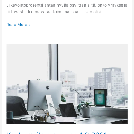
Liikevoittoprosentti antaa hyvää osviittaa siitä, onko yrityksellä
riittävästi liikkumavaraa toiminnassaan – sen olisi
Read More »
Konkurssilain
muutos
1.2.2021