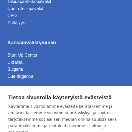
Talouspäällikköpalvelut
Controller -palvelut
CFO
Yrittäjyys
Kansainvälistyminen
Start Up Center
Ukraina
Bulgaria
Due diligence
Hinnasto
Tietoa sivustolla käytetyistä evästeistä
Käytämme sivustollamme evästeitä kerätäksemme ja
Blogi
analysoidaksemme sivuston suorituskykyä ja käyttöä,
tarjotaksemme sosiaalisen median ominaisuuksia sekä
Työpaikat
parantaaksemme ja räätälöidäksemme sisältöä ja
Meistä