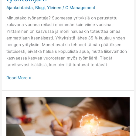
Ajankohtaista
,
Blogi
,
Yleinen
/
C Management
Minustako työnantaja? Suomessa yrityksiä on perustettu
kuluvana vuonna reilusti enemmän kuin viime vuosina.
Yrittäminen on kasvussa ja moni haluaakin toteuttaa omaa
ammattiaan itsenäisesti. Yrityksistä lähes 35 % kuuluu yhden
hengen yrityksiin. Monet ovatkin tehneet tämän päätöksen
tietoisesti, eivätkä halua ulkopuolista apua, mutta liikevaihdon
kasvaessa kasvaa vuorostaan myös työmäärä. Tiedät
tarvitsevasi lisäkäsiä, kun pieniltä tuntuvat tehtävät
Read More »
Yrityksen
perustamisen
vaiheet