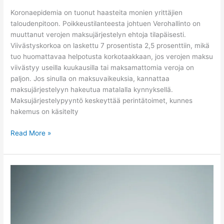
Koronaepidemia on tuonut haasteita monien yrittäjien
taloudenpitoon. Poikkeustilanteesta johtuen Verohallinto on
muuttanut verojen maksujärjestelyn ehtoja tilapäisesti.
Viivästyskorkoa on laskettu 7 prosentista 2,5 prosenttiin, mikä
tuo huomattavaa helpotusta korkotaakkaan, jos verojen maksu
viivästyy useilla kuukausilla tai maksamattomia veroja on
paljon. Jos sinulla on maksuvaikeuksia, kannattaa
maksujärjestelyyn hakeutua matalalla kynnyksellä.
Maksujärjestelypyyntö keskeyttää perintätoimet, kunnes
hakemus on käsitelty
Read More »
Yrityksen
kannattavuuden
parantaminen
–
aloita