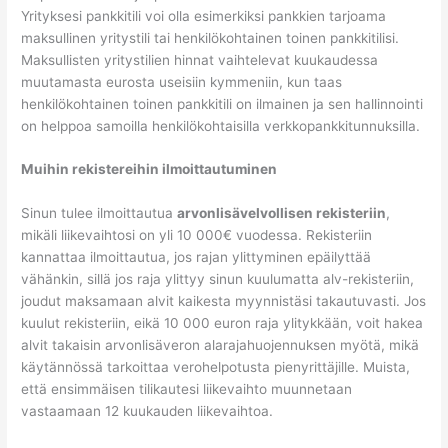
Yrityksesi pankkitili voi olla esimerkiksi pankkien tarjoama
maksullinen yritystili tai henkilökohtainen toinen pankkitilisi.
Maksullisten yritystilien hinnat vaihtelevat kuukaudessa
muutamasta eurosta useisiin kymmeniin, kun taas
henkilökohtainen toinen pankkitili on ilmainen ja sen hallinnointi
on helppoa samoilla henkilökohtaisilla verkkopankkitunnuksilla.
Muihin rekistereihin ilmoittautuminen
Sinun tulee ilmoittautua
arvonlisävelvollisen rekisteriin
,
mikäli liikevaihtosi on yli 10 000€ vuodessa. Rekisteriin
kannattaa ilmoittautua, jos rajan ylittyminen epäilyttää
vähänkin, sillä jos raja ylittyy sinun kuulumatta alv-rekisteriin,
joudut maksamaan alvit kaikesta myynnistäsi takautuvasti. Jos
kuulut rekisteriin, eikä 10 000 euron raja ylitykkään, voit hakea
alvit takaisin arvonlisäveron alarajahuojennuksen myötä, mikä
käytännössä tarkoittaa verohelpotusta pienyrittäjille. Muista,
että ensimmäisen tilikautesi liikevaihto muunnetaan
vastaamaan 12 kuukauden liikevaihtoa.