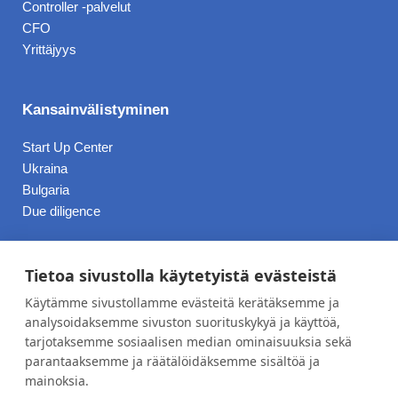
Controller -palvelut
CFO
Yrittäjyys
Kansainvälistyminen
Start Up Center
Ukraina
Bulgaria
Due diligence
Hinnasto
Tietoa sivustolla käytetyistä evästeistä
Käytämme sivustollamme evästeitä kerätäksemme ja
Blogi
analysoidaksemme sivuston suorituskykyä ja käyttöä,
tarjotaksemme sosiaalisen median ominaisuuksia sekä
Työpaikat
parantaaksemme ja räätälöidäksemme sisältöä ja
Meistä
mainoksia.