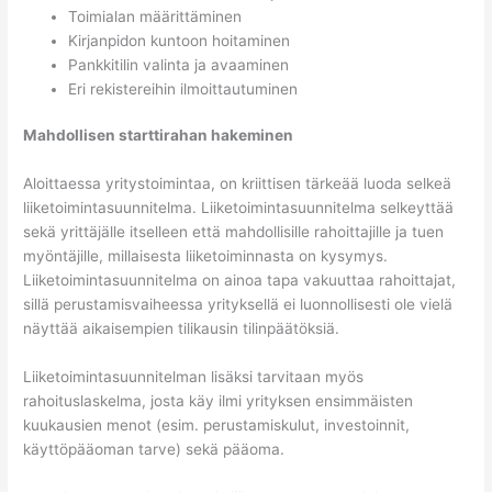
Toimialan määrittäminen
Kirjanpidon kuntoon hoitaminen
Pankkitilin valinta ja avaaminen
Eri rekistereihin ilmoittautuminen
Mahdollisen starttirahan hakeminen
Aloittaessa yritystoimintaa, on kriittisen tärkeää luoda selkeä
liiketoimintasuunnitelma. Liiketoimintasuunnitelma selkeyttää
sekä yrittäjälle itselleen että mahdollisille rahoittajille ja tuen
myöntäjille, millaisesta liiketoiminnasta on kysymys.
Liiketoimintasuunnitelma on ainoa tapa vakuuttaa rahoittajat,
sillä perustamisvaiheessa yrityksellä ei luonnollisesti ole vielä
näyttää aikaisempien tilikausin tilinpäätöksiä.
Liiketoimintasuunnitelman lisäksi tarvitaan myös
rahoituslaskelma, josta käy ilmi yrityksen ensimmäisten
kuukausien menot (esim. perustamiskulut, investoinnit,
käyttöpääoman tarve) sekä pääoma.