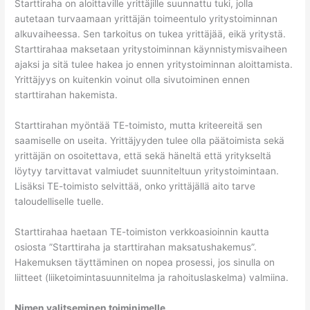
Starttiraha on aloittaville yrittäjille suunnattu tuki, jolla
autetaan turvaamaan yrittäjän toimeentulo yritystoiminnan
alkuvaiheessa. Sen tarkoitus on tukea yrittäjää, eikä yritystä.
Starttirahaa maksetaan yritystoiminnan käynnistymisvaiheen
ajaksi ja sitä tulee hakea jo ennen yritystoiminnan aloittamista.
Yrittäjyys on kuitenkin voinut olla sivutoiminen ennen
starttirahan hakemista.
Starttirahan myöntää TE-toimisto, mutta kriteereitä sen
saamiselle on useita. Yrittäjyyden tulee olla päätoimista sekä
yrittäjän on osoitettava, että sekä häneltä että yritykseltä
löytyy tarvittavat valmiudet suunniteltuun yritystoimintaan.
Lisäksi TE-toimisto selvittää, onko yrittäjällä aito tarve
taloudelliselle tuelle.
Starttirahaa haetaan TE-toimiston verkkoasioinnin kautta
osiosta ”Starttiraha ja starttirahan maksatushakemus”.
Hakemuksen täyttäminen on nopea prosessi, jos sinulla on
liitteet (liiketoimintasuunnitelma ja rahoituslaskelma) valmiina.
Nimen valitseminen toiminimelle