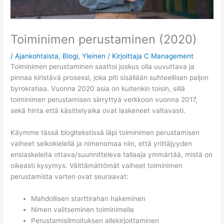
Toiminimen perustaminen (2020)
/
Ajankohtaista
,
Blogi
,
Yleinen
/ Kirjoittaja
C Management
Toiminimen perustaminen saattoi joskus olla uuvuttava ja
pinnaa kiristävä prosessi, joka piti sisällään suhteellisen paljon
byrokratiaa. Vuonna 2020 asia on kuitenkin toisin, sillä
toiminimen perustamisen siirryttyä verkkoon vuonna 2017,
sekä hinta että käsittelyaika ovat laskeneet valtavasti.
Käymme tässä blogitekstissä läpi toiminimen perustamisen
vaiheet selkokielellä ja nimenomaa niin, että yrittäjyyden
ensiaskeleita ottava/suunnitteleva tallaaja ymmärtää, mistä on
oikeasti kysymys. Välttämättömät vaiheet toiminimen
perustamista varten ovat seuraavat:
Mahdollisen starttirahan hakeminen
Nimen valitseminen toiminimelle
Perustamisilmoituksen allekirjoittaminen