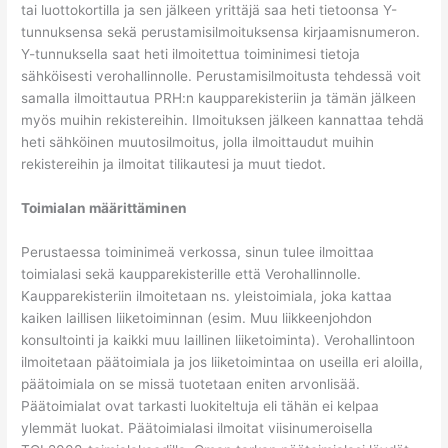
tai luottokortilla ja sen jälkeen yrittäjä saa heti tietoonsa Y-
tunnuksensa sekä perustamisilmoituksensa kirjaamisnumeron.
Y-tunnuksella saat heti ilmoitettua toiminimesi tietoja
sähköisesti verohallinnolle. Perustamisilmoitusta tehdessä voit
samalla ilmoittautua PRH:n kaupparekisteriin ja tämän jälkeen
myös muihin rekistereihin. Ilmoituksen jälkeen kannattaa tehdä
heti sähköinen muutosilmoitus, jolla ilmoittaudut muihin
rekistereihin ja ilmoitat tilikautesi ja muut tiedot.
Toimialan määrittäminen
Perustaessa toiminimeä verkossa, sinun tulee ilmoittaa
toimialasi sekä kaupparekisterille että Verohallinnolle.
Kaupparekisteriin ilmoitetaan ns. yleistoimiala, joka kattaa
kaiken laillisen liiketoiminnan (esim. Muu liikkeenjohdon
konsultointi ja kaikki muu laillinen liiketoiminta). Verohallintoon
ilmoitetaan päätoimiala ja jos liiketoimintaa on useilla eri aloilla,
päätoimiala on se missä tuotetaan eniten arvonlisää.
Päätoimialat ovat tarkasti luokiteltuja eli tähän ei kelpaa
ylemmät luokat. Päätoimialasi ilmoitat viisinumeroisella