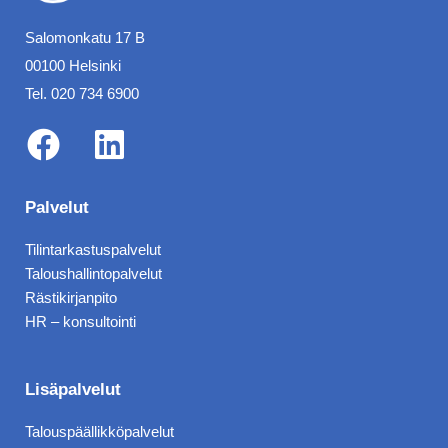
Salomonkatu 17 B
00100 Helsinki
Tel. 020 734 6900
F
L
a
i
Palvelut
c
n
Tilintarkastuspalvelut
e
k
Taloushallintopalvelut
b
e
Rästikirjanpito
HR – konsultointi
o
d
o
i
k
n
Lisäpalvelut
Talouspäällikköpalvelut