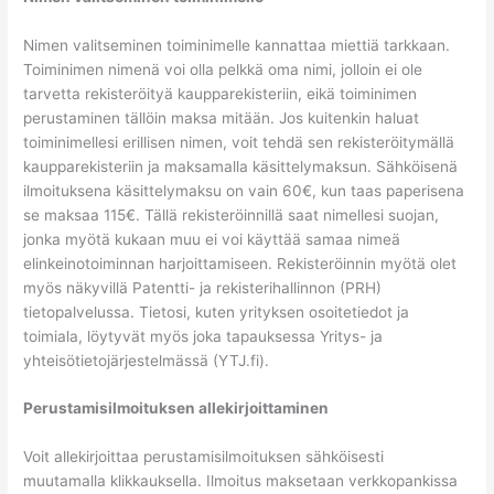
Nimen valitseminen toiminimelle kannattaa miettiä tarkkaan.
Toiminimen nimenä voi olla pelkkä oma nimi, jolloin ei ole
tarvetta rekisteröityä kaupparekisteriin, eikä toiminimen
perustaminen tällöin maksa mitään. Jos kuitenkin haluat
toiminimellesi erillisen nimen, voit tehdä sen rekisteröitymällä
kaupparekisteriin ja maksamalla käsittelymaksun. Sähköisenä
ilmoituksena käsittelymaksu on vain 60€, kun taas paperisena
se maksaa 115€. Tällä rekisteröinnillä saat nimellesi suojan,
jonka myötä kukaan muu ei voi käyttää samaa nimeä
elinkeinotoiminnan harjoittamiseen. Rekisteröinnin myötä olet
myös näkyvillä Patentti- ja rekisterihallinnon (PRH)
tietopalvelussa. Tietosi, kuten yrityksen osoitetiedot ja
toimiala, löytyvät myös joka tapauksessa Yritys- ja
yhteisötietojärjestelmässä (YTJ.fi).
Perustamisilmoituksen allekirjoittaminen
Voit allekirjoittaa perustamisilmoituksen sähköisesti
muutamalla klikkauksella. Ilmoitus maksetaan verkkopankissa