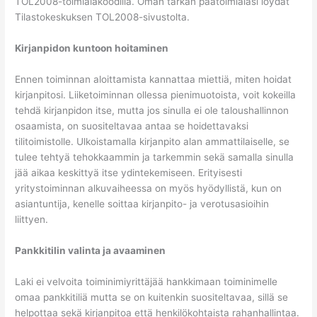
TOL2008-toimialakoodilla. Oman tarkan päätoimialasi löydät
Tilastokeskuksen TOL2008-sivustolta.
Kirjanpidon kuntoon hoitaminen
Ennen toiminnan aloittamista kannattaa miettiä, miten hoidat
kirjanpitosi. Liiketoiminnan ollessa pienimuotoista, voit kokeilla
tehdä kirjanpidon itse, mutta jos sinulla ei ole taloushallinnon
osaamista, on suositeltavaa antaa se hoidettavaksi
tilitoimistolle. Ulkoistamalla kirjanpito alan ammattilaiselle, se
tulee tehtyä tehokkaammin ja tarkemmin sekä samalla sinulla
jää aikaa keskittyä itse ydintekemiseen. Erityisesti
yritystoiminnan alkuvaiheessa on myös hyödyllistä, kun on
asiantuntija, kenelle soittaa kirjanpito- ja verotusasioihin
liittyen.
Pankkitilin valinta ja avaaminen
Laki ei velvoita toiminimiyrittäjää hankkimaan toiminimelle
omaa pankkitiliä mutta se on kuitenkin suositeltavaa, sillä se
helpottaa sekä kirjanpitoa että henkilökohtaista rahanhallintaa.