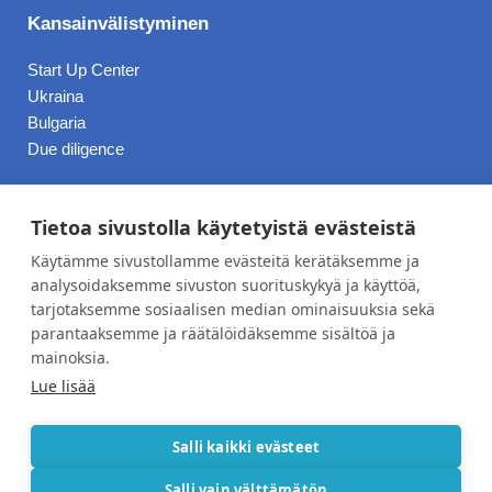
Kansainvälistyminen
Start Up Center
Ukraina
Bulgaria
Due diligence
Hinnasto
Tietoa sivustolla käytetyistä evästeistä
Käytämme sivustollamme evästeitä kerätäksemme ja
Blogi
analysoidaksemme sivuston suorituskykyä ja käyttöä,
tarjotaksemme sosiaalisen median ominaisuuksia sekä
Työpaikat
parantaaksemme ja räätälöidäksemme sisältöä ja
Meistä
mainoksia.
Lue lisää
Yhteystiedot
Tietosuojaseloste
Salli kaikki evästeet
Salli vain välttämätön
Copyright © 2026 Nordic C-Management | Toteutus