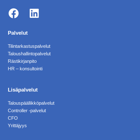
F
L
a
i
Palvelut
c
n
Tilintarkastuspalvelut
e
k
Taloushallintopalvelut
b
e
Rästikirjanpito
HR – konsultointi
o
d
o
i
k
n
Lisäpalvelut
Talouspäällikköpalvelut
Controller -palvelut
CFO
Yrittäjyys