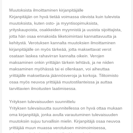
Muutoksista ilmoittaminen kirjanpitäjälle
Kirjanpitäjän on hyvä tietää voimassa olevista kuin tulevista
muutoksista, kuten osto- ja myyntisopimuksista,
yrityskaupoista, osakkeiden myynnistä ja uusista sijoittajista,
jotta hän osaa ennakoida liiketoimintasi kannattavuutta ja
kehitystä. Verotuksen kannalta muutoksien ilmoittaminen
kirjanpitäjälle on myös tärkeää, jotta maksettavat verot
osataan laskea rahavirran kannalta oikein. Verojen
maksaminen onkin yrittäjän tärkein tehtävä, ja ne niiden
maksaminen myöhässä tai ei ollenkaan, voi aiheuttaa
yrittäjälle maksettavia jäännösveroja ja korkoja. Tilitoimisto
osaa myös neuvoa yrittäjää muutostilanteissa ja auttaa
tarvittavien ilmoitusten laatimisessa.
Yrityksen tulevaisuuden suunnittelu
Yrityksen tulevaisuutta suunnitellessa on hyvä ottaa mukaan
oma kirjanpitäjä, jonka avulla varautuminen tulevaisuuden
muutoksiin sujuu turvallisin mielin. Kirjanpitäjä osaa neuvoa
yrittäjää muun muassa verotuksen minimoimisessa,