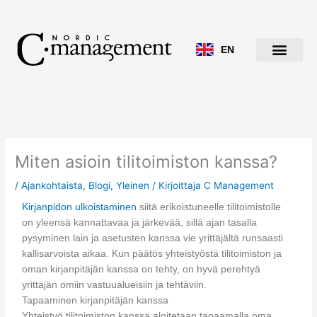
Siirry
sisältöön
EN
Miten asioin tilitoimiston kanssa?
/
Ajankohtaista
,
Blogi
,
Yleinen
/ Kirjoittaja
C Management
Kirjanpidon ulkoistaminen
siitä erikoistuneelle tilitoimistolle
on yleensä kannattavaa ja järkevää, sillä ajan tasalla
pysyminen lain ja asetusten kanssa vie yrittäjältä runsaasti
kallisarvoista aikaa. Kun päätös yhteistyöstä tilitoimiston ja
oman kirjanpitäjän kanssa on tehty, on hyvä perehtyä
yrittäjän omiin vastuualueisiin ja tehtäviin.
Tapaaminen kirjanpitäjän kanssa
Yhteistyö tilitoimiston kanssa aloitetaan tapaamalla oma