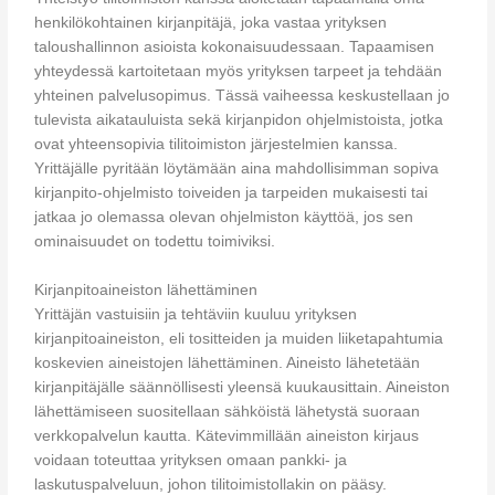
henkilökohtainen kirjanpitäjä, joka vastaa yrityksen
taloushallinnon asioista kokonaisuudessaan. Tapaamisen
yhteydessä kartoitetaan myös yrityksen tarpeet ja tehdään
yhteinen palvelusopimus. Tässä vaiheessa keskustellaan jo
tulevista aikatauluista sekä kirjanpidon ohjelmistoista, jotka
ovat yhteensopivia tilitoimiston järjestelmien kanssa.
Yrittäjälle pyritään löytämään aina mahdollisimman sopiva
kirjanpito-ohjelmisto toiveiden ja tarpeiden mukaisesti tai
jatkaa jo olemassa olevan ohjelmiston käyttöä, jos sen
ominaisuudet on todettu toimiviksi.
Kirjanpitoaineiston lähettäminen
Yrittäjän vastuisiin ja tehtäviin kuuluu yrityksen
kirjanpitoaineiston, eli tositteiden ja muiden liiketapahtumia
koskevien aineistojen lähettäminen. Aineisto lähetetään
kirjanpitäjälle säännöllisesti yleensä kuukausittain. Aineiston
lähettämiseen suositellaan sähköistä lähetystä suoraan
verkkopalvelun kautta. Kätevimmillään aineiston kirjaus
voidaan toteuttaa yrityksen omaan pankki- ja
laskutuspalveluun, johon tilitoimistollakin on pääsy.