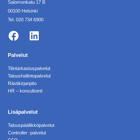
Salomonkatu 17 B
00100 Helsinki
Tel. 020 734 6900
F
L
a
i
Palvelut
c
n
Tilintarkastuspalvelut
e
k
Taloushallintopalvelut
b
e
Rästikirjanpito
HR – konsultointi
o
d
o
i
k
n
Lisäpalvelut
Talouspäällikköpalvelut
Controller -palvelut