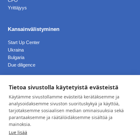
CFO
Yrittäjyys
Kansainvälistyminen
Start Up Center
Ukraina
Bulgaria
Due diligence
Hinnasto
Tietoa sivustolla käytetyistä evästeistä
Käytämme sivustollamme evästeitä kerätäksemme ja
Blogi
analysoidaksemme sivuston suorituskykyä ja käyttöä,
tarjotaksemme sosiaalisen median ominaisuuksia sekä
Työpaikat
parantaaksemme ja räätälöidäksemme sisältöä ja
Meistä
mainoksia.
Lue lisää
Yhteystiedot