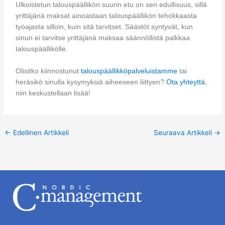
Ulkoistetun talouspäällikön suurin etu on sen edullisuus, sillä
yrittäjänä maksat ainoastaan talouspäällikön tehokkaasta
työajasta silloin, kuin sitä tarvitset. Säästöt syntyvät, kun
sinun ei tarvitse yrittäjänä maksaa säännöllistä palkkaa
talouspäällikölle.
Olisitko kiinnostunut
talouspäällikköpalveluistamme
tai
heräsikö sinulla kysymyksiä aiheeseen liittyen?
Ota yhteyttä
,
niin keskustellaan lisää!
←
Edellinen Artikkeli
Seuraava Artikkeli
→