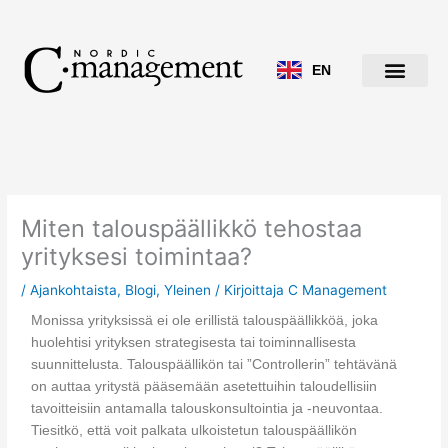
Siirry
sisältöön
EN
Miten talouspäällikkö tehostaa
yrityksesi toimintaa?
/
Ajankohtaista
,
Blogi
,
Yleinen
/ Kirjoittaja
C Management
Monissa yrityksissä ei ole erillistä talouspäällikköä, joka
huolehtisi yrityksen strategisesta tai toiminnallisesta
suunnittelusta. Talouspäällikön tai ”Controllerin” tehtävänä
on auttaa yritystä pääsemään asetettuihin taloudellisiin
tavoitteisiin antamalla talouskonsultointia ja -neuvontaa.
Tiesitkö, että voit palkata ulkoistetun talouspäällikön