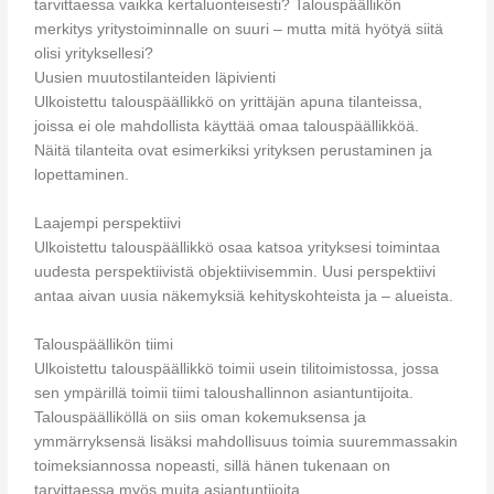
tarvittaessa vaikka kertaluonteisesti? Talouspäällikön
merkitys yritystoiminnalle on suuri – mutta mitä hyötyä siitä
olisi yrityksellesi?
Uusien muutostilanteiden läpivienti
Ulkoistettu talouspäällikkö on yrittäjän apuna tilanteissa,
joissa ei ole mahdollista käyttää omaa talouspäällikköä.
Näitä tilanteita ovat esimerkiksi yrityksen perustaminen ja
lopettaminen.
Laajempi perspektiivi
Ulkoistettu talouspäällikkö osaa katsoa yrityksesi toimintaa
uudesta perspektiivistä objektiivisemmin. Uusi perspektiivi
antaa aivan uusia näkemyksiä kehityskohteista ja – alueista.
Talouspäällikön tiimi
Ulkoistettu talouspäällikkö toimii usein tilitoimistossa, jossa
sen ympärillä toimii tiimi taloushallinnon asiantuntijoita.
Talouspäälliköllä on siis oman kokemuksensa ja
ymmärryksensä lisäksi mahdollisuus toimia suuremmassakin
toimeksiannossa nopeasti, sillä hänen tukenaan on
tarvittaessa myös muita asiantuntijoita.