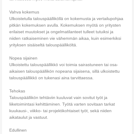
Vahva kokemus
Ulkoistetulla talouspäälliköllä on kokemusta ja vertailupohjaa
pitkän kokemuksen avulla. Kokemuksen myötä on yritysten
erilaiset muutokset ja ongelmatilanteet tulleet tutuiksi ja
niiden ratkaiseminen vie vähemmän aikaa, kuin esimerkiksi
yrityksen sisäiseltä talouspäälliköltä.
Nopea sijainen
Ulkoistettu talouspäällikkö voi toimia sairastuneen tai osa-
aikaisen talouspäällikön nopeana sijaisena, sillä ulkoistettu
talouspäällikkö on tukenasi aina tarvittaessa.
Tehokas
Talouspäällikön tehtäviin kuuluvat vain sovitut työt ja
liiketoimintasi kehittäminen. Työtä varten sovitaan tarkat
kuukausi-, viikko- tai projektikohtaiset työt, sekä niiden
aikataulut ja vastuut.
Edullinen