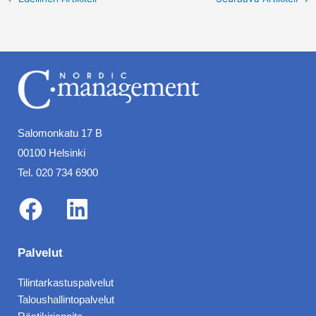
Salomonkatu 17 B
00100 Helsinki
Tel. 020 734 6900
F
L
a
i
Palvelut
c
n
Tilintarkastuspalvelut
e
k
Taloushallintopalvelut