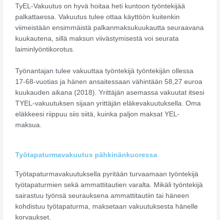
TyEL-Vakuutus on hyvä hoitaa heti kuntoon työntekijää
palkattaessa. Vakuutus tulee ottaa käyttöön kuitenkin
viimeistään ensimmäistä palkanmaksukuukautta seuraavana
kuukautena, sillä maksun viivästymisestä voi seurata
laiminlyöntikorotus.
Työnantajan tulee vakuuttaa työntekijä työntekijän ollessa
17-68-vuotias ja hänen ansaitessaan vähintään 58,27 euroa
kuukauden aikana (2018). Yrittäjän asemassa vakuutat itsesi
TYEL-vakuutuksen sijaan yrittäjän eläkevakuutuksella. Oma
eläkkeesi riippuu siis siitä, kuinka paljon maksat YEL-
maksua.
Työtapaturmavakuutus pähkinänkuoressa
Työtapaturmavakuutuksella pyritään turvaamaan työntekijä
työtapaturmien sekä ammattitautien varalta. Mikäli työntekijä
sairastuu työnsä seurauksena ammattitautiin tai häneen
kohdistuu työtapaturma, maksetaan vakuutuksesta hänelle
korvaukset.