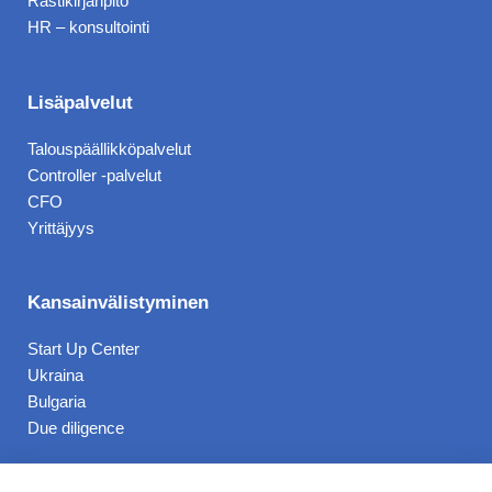
b
e
Rästikirjanpito
HR – konsultointi
o
d
o
i
k
n
Lisäpalvelut
Talouspäällikköpalvelut
Controller -palvelut
CFO
Yrittäjyys
Kansainvälistyminen
Start Up Center
Ukraina
Bulgaria
Due diligence