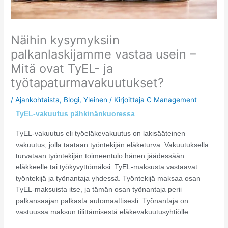
Näihin kysymyksiin
palkanlaskijamme vastaa usein –
Mitä ovat TyEL- ja
työtapaturmavakuutukset?
/
Ajankohtaista
,
Blogi
,
Yleinen
/ Kirjoittaja
C Management
TyEL-vakuutus pähkinänkuoressa
TyEL-vakuutus eli työeläkevakuutus on lakisääteinen
vakuutus, jolla taataan työntekijän eläketurva. Vakuutuksella
turvataan työntekijän toimeentulo hänen jäädessään
eläkkeelle tai työkyvyttömäksi. TyEL-maksusta vastaavat
työntekijä ja työnantaja yhdessä. Työntekijä maksaa osan
TyEL-maksuista itse, ja tämän osan työnantaja perii
palkansaajan palkasta automaattisesti. Työnantaja on
vastuussa maksun tilittämisestä eläkevakuutusyhtiölle.