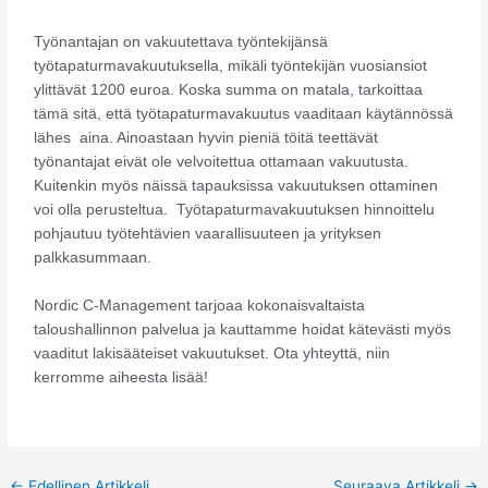
Työnantajan on vakuutettava työntekijänsä
työtapaturmavakuutuksella, mikäli työntekijän vuosiansiot
ylittävät 1200 euroa. Koska summa on matala, tarkoittaa
tämä sitä, että työtapaturmavakuutus vaaditaan käytännössä
lähes aina. Ainoastaan hyvin pieniä töitä teettävät
työnantajat eivät ole velvoitettua ottamaan vakuutusta.
Kuitenkin myös näissä tapauksissa vakuutuksen ottaminen
voi olla perusteltua. Työtapaturmavakuutuksen hinnoittelu
pohjautuu työtehtävien vaarallisuuteen ja yrityksen
palkkasummaan.
Nordic C-Management tarjoaa kokonaisvaltaista
taloushallinnon palvelua ja kauttamme hoidat kätevästi myös
vaaditut lakisääteiset vakuutukset. Ota yhteyttä, niin
kerromme aiheesta lisää!
←
Edellinen Artikkeli
Seuraava Artikkeli
→