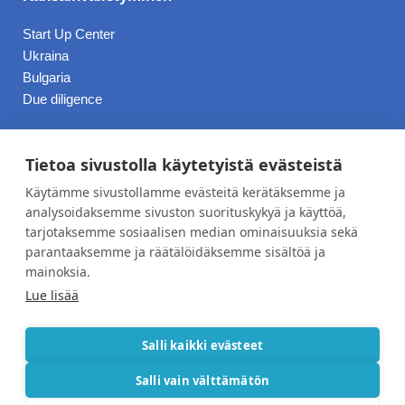
Start Up Center
Ukraina
Bulgaria
Due diligence
Hinnasto
Tietoa sivustolla käytetyistä evästeistä
Käytämme sivustollamme evästeitä kerätäksemme ja
Blogi
analysoidaksemme sivuston suorituskykyä ja käyttöä,
tarjotaksemme sosiaalisen median ominaisuuksia sekä
Työpaikat
parantaaksemme ja räätälöidäksemme sisältöä ja
Meistä
mainoksia.
Lue lisää
Yhteystiedot
Tietosuojaseloste
Salli kaikki evästeet
Salli vain välttämätön
Copyright © 2026 Nordic C-Management | Toteutus
Mediaspark Oy