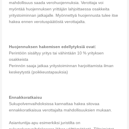
mahdollisuus saada verohuojennuksia. Verottaja voi
myöntää huojennuksen yrittäjän lahjoittaessa osakkeita
yritystoiminnan jatkajalle. Myönnettyä huojennusta tulee itse
hakea ennen verotuspäätöstä verottajalta.
Huojennuksen hakemisen edellytyksiä ovat:
Perintöön sisältyy yritys tai vähintään 10 % yrityksen
osakkeista
Perinnön saaja jatkaa yritystoiminnan harjoittamista ilman
keskeytystä (poikkeustapauksia)
Ennakkoratkaisu
Sukupolvenvaihdoksissa kannattaa hakea sitovaa
ennakkoratkaisua verottajalta mahdollisuuksien mukaan.
Asiantuntija-apu esimerkiksi juristilta on