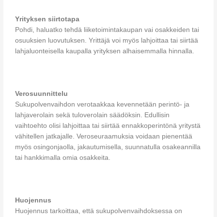
Yrityksen siirtotapa
Pohdi, haluatko tehdä liiketoimintakaupan vai osakkeiden tai
osuuksien luovutuksen. Yrittäjä voi myös lahjoittaa tai siirtää
lahjaluonteisella kaupalla yrityksen alhaisemmalla hinnalla.
Verosuunnittelu
Sukupolvenvaihdon verotaakkaa kevennetään perintö- ja
lahjaverolain sekä tuloverolain säädöksin. Edullisin
vaihtoehto olisi lahjoittaa tai siirtää ennakkoperintönä yritystä
vähitellen jatkajalle. Veroseuraamuksia voidaan pienentää
myös osingonjaolla, jakautumisella, suunnatulla osakeannilla
tai hankkimalla omia osakkeita.
Huojennus
Huojennus tarkoittaa, että sukupolvenvaihdoksessa on