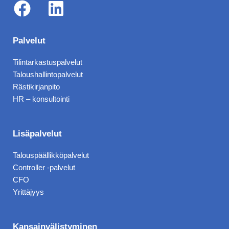
F
L
a
i
Palvelut
c
n
Tilintarkastuspalvelut
e
k
Taloushallintopalvelut
b
e
Rästikirjanpito
HR – konsultointi
o
d
o
i
k
n
Lisäpalvelut
Talouspäällikköpalvelut
Controller -palvelut
CFO
Yrittäjyys
Kansainvälistyminen