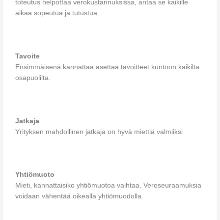
toteutus helpottaa verokustannuksissa, antaa se kaikille
aikaa sopeutua ja tutustua.
Tavoite
Ensimmäisenä kannattaa asettaa tavoitteet kuntoon kaikilta
osapuolilta.
Jatkaja
Yrityksen mahdollinen jatkaja on hyvä miettiä valmiiksi
Yhtiömuoto
Mieti, kannattaisiko yhtiömuotoa vaihtaa. Veroseuraamuksia
voidaan vähentää oikealla yhtiömuodolla.