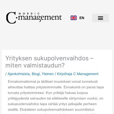
Siirry
sisältöön
EN
Yrityksen sukupolvenvaihdos –
miten valmistaudun?
/
Ajankohtaista
,
Blogi
,
Yleinen
/ Kirjoittaja
C Management
Ennakoimattomat ja äkilliset muutokset voivat tunnetusti
aiheuttaa haittaa yritystoiminnalle. Ennakointi on paras tapa
turvata yritystoimintasi. Kun yrittäjä haluaa luopua
yrittäjyydestä sairauden tai eläkkeelle siirtymisen vuoksi, on
sukupuolenvaihdos tapa siirtää yritys jatkajalle perheen
sisällä. Etukäteen sukupolvenvaihdoksen suunnittelun